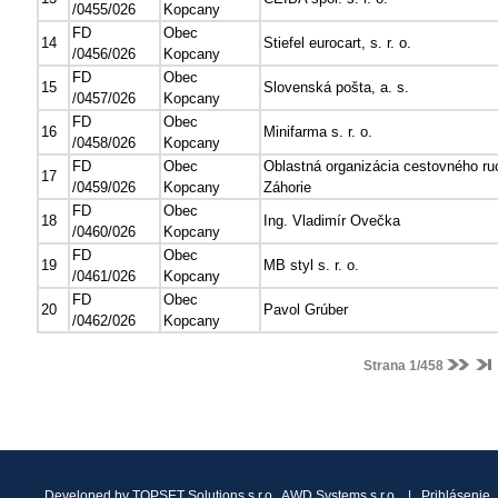
/0455/026
Kopcany
FD
Obec
14
Stiefel eurocart, s. r. o.
/0456/026
Kopcany
FD
Obec
15
Slovenská pošta, a. s.
/0457/026
Kopcany
FD
Obec
16
Minifarma s. r. o.
/0458/026
Kopcany
FD
Obec
Oblastná organizácia cestovného ru
17
/0459/026
Kopcany
Záhorie
FD
Obec
18
Ing. Vladimír Ovečka
/0460/026
Kopcany
FD
Obec
19
MB styl s. r. o.
/0461/026
Kopcany
FD
Obec
20
Pavol Grúber
/0462/026
Kopcany
Strana 1/458
Developed by
TOPSET Solutions s.r.o.
,
AWD Systems s.r.o.
|
Prihlásenie