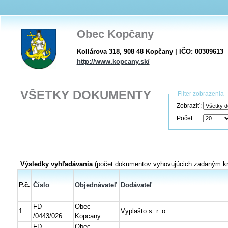
Obec Kopčany
Kollárova 318, 908 48 Kopčany | IČO: 00309613
http://www.kopcany.sk/
VŠETKY DOKUMENTY
Filter zobrazenia
Zobraziť:
Počet:
Výsledky vyhľadávania
(počet dokumentov vyhovujúcich zadaným kri
P.č.
Číslo
Objednávateľ
Dodávateľ
FD
Obec
1
Vyplašto s. r. o.
/0443/026
Kopcany
FD
Obec