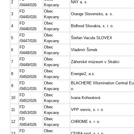
2
NAY a. s.
/0444/026
Kopcany
FD
Obec
3
Orange Slovensko, a. s.
/0445/026
Kopcany
FD
Obec
4
Bidfood Slovakia, s. r. o.
/0446/026
Kopcany
FD
Obec
5
Štefan Vacula SLOVEX
/0447/026
Kopcany
FD
Obec
6
Vladimír Šimek
/0448/026
Kopcany
FD
Obec
7
Záhorské múzeum v Skalici
/0449/026
Kopcany
FD
Obec
8
Energie2, a.s.
/0450/026
Kopcany
FD
Obec
BLACHERE IIIlumination Central Eur
9
/0451/026
Kopcany
o.
FD
Obec
10
Ivana Kohoutová
/0452/026
Kopcany
FD
Obec
11
VPP servis, s. r. o
/0453/026
Kopcany
FD
Obec
12
CHROME s. r. o.
/0454/026
Kopcany
FD
Obec
13
CEIBA spol. s. r. o.